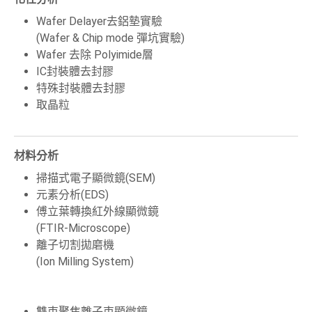
Wafer Delayer去鋁墊實驗
(Wafer & Chip mode 彈坑實驗)
Wafer 去除 Polyimide層
IC封裝體去封膠
特殊封裝體去封膠
取晶粒
材料分析
掃描式電子顯微鏡(SEM)
元素分析(EDS)
傅立葉轉換紅外線顯微鏡
(FTIR-Microscope)
離子切割拋磨機
(Ion Milling System)
雙束聚焦離子束顯微鏡