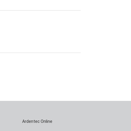
Ardentec Online