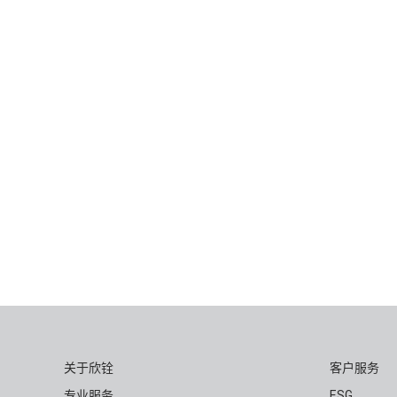
关于欣铨
客户服务
专业服务
ESG