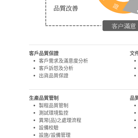
客戶品質保證
文
客戶需求及滿意度分析
客戶訴怨及分析
出貨品質保證
生產品質管制
品
製程品質管制
測試環境監控
異常(品)之處理流程
設備校驗
設施/設備管理